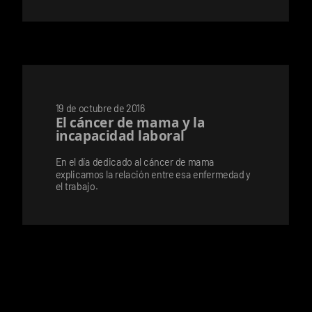
19 de octubre de 2016
El cáncer de mama y la
incapacidad laboral
En el día dedicado al cáncer de mama
explicamos la relación entre esa enfermedad y
el trabajo.
1
2
...
40
41
42
43
44
45
46
...
62
63