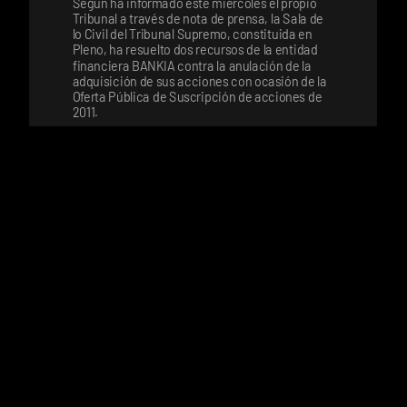
Según ha informado este miércoles el propio
Tribunal a través de nota de prensa, la Sala de
lo Civil del Tribunal Supremo, constituida en
Pleno, ha resuelto dos recursos de la entidad
financiera BANKIA contra la anulación de la
adquisición de sus acciones con ocasión de la
Oferta Pública de Suscripción de acciones de
2011.
1
2
...
44
45
46
47
48
49
50
...
62
63
info@emoure-abogados.com
Despacho certificado por su sistema de calidad conforme a
la normativa ISO-9001:2015.